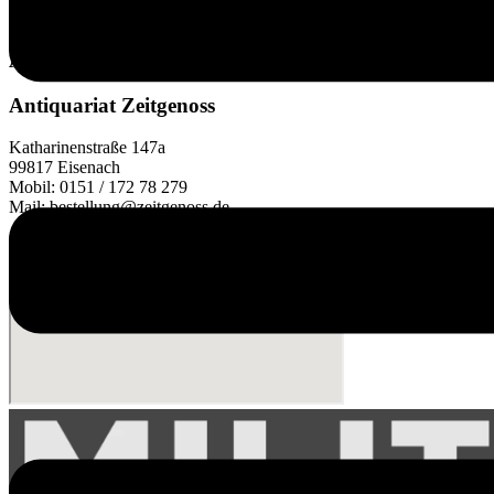
Mail-
Absenden
Adresse
E-
ANSCHRIFT
Mail-
Adresse
Antiquariat Zeitgenoss
Katharinenstraße 147a
99817 Eisenach
Mobil: 0151 / 172 78 279
Mail: bestellung@zeitgenoss.de