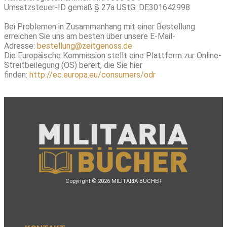
Umsatzsteuer-ID gemäß § 27a UStG: DE301642998
Bei Problemen in Zusammenhang mit einer Bestellung
erreichen Sie uns am besten über unsere E-Mail-
Adresse:
bestellung@zeitgenoss.de
Die Europäische Kommission stellt eine Plattform zur Online-
Streitbeilegung (OS) bereit, die Sie hier
finden:
http://ec.europa.eu/consumers/odr
Copyright © 2026 MILITARIA BÜCHER