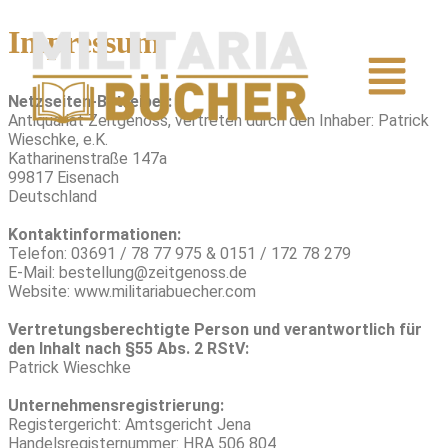
Impressum
Netzseiten-Betreiber:
Antiquariat Zeitgenoss, vertreten durch den Inhaber: Patrick
Wieschke, e.K.
Katharinenstraße 147a
99817 Eisenach
Deutschland
Kontaktinformationen:
Telefon: 03691 / 78 77 975 & 0151 / 172 78 279
E-Mail: bestellung@zeitgenoss.de
Website: www.militariabuecher.com
Vertretungsberechtigte Person und verantwortlich für
den Inhalt nach §55 Abs. 2 RStV:
Patrick Wieschke
Unternehmensregistrierung:
Registergericht: Amtsgericht Jena
Handelsregisternummer: HRA 506 804